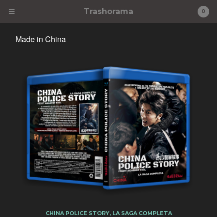
Trashorama
0
Made in China
Cart
0
€
0,00
Products
Novedades
Trash-o-Rama
Trash-o-Rama Premiere
VHZ
Libros
Agotadas
Made in China
Información
CHINA POLICE STORY, LA SAGA COMPLETA