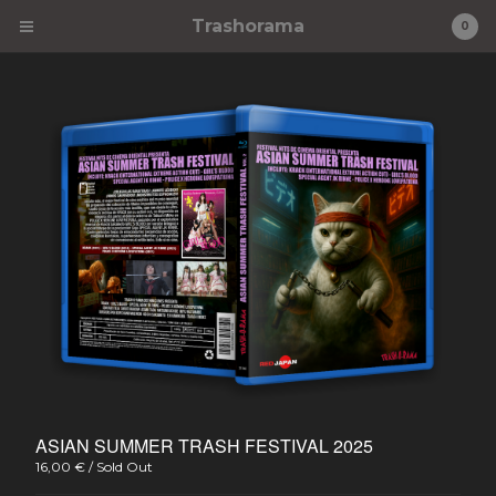
Trashorama
0
Cart
0
€
0,00
Products
Novedades
Trash-o-Rama
Trash-o-Rama Premiere
VHZ
Libros
Agotadas
Made in China
ASIAN SUMMER TRASH FESTIVAL 2025
16,00
€
/ Sold Out
Información