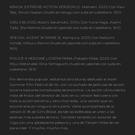
Contacto
KRACK: EXTREME ACTION VERSION (G. Malineni, 2021) Con Ravi
Teja, Shruti Haasan (Audio en telugu con subs en castellano. 16:9)
GIRL’S BLOOD (Koichi Sakamoto, 2014) Con Yuria Haga, Asami
Powered by Big Cartel
Tada, Sho Nishino (Audio en japonés con subs en castellano. 16:9)
SPECIAL AGENT JK RINNE (E. Kamijura, 2021) Con Natsumi
Uchide, Mitsuru Kanno (Audio en japonés con subs en castellano.
16:9)
POLICE X HEROINE LOVEPATRINA (Takashi Miike, 2021) Con
Miyu Watanabe, Rina Yamaguchi (Audio en japonés con subs en
castellano. 16:9)
Por demanda popular, editamos otro bluray dedicado al Asian
Summer Film Festival de Vic, con un puñado de películas de acción
bizarra bastante complicadas de encontrar. La acción ultraviolenta
india de Krack (del director de Jaat) en su versión festivalera con
toda la acción extrema y cero chorradas, una versión que no
encontrarás en ninguna otra parte. Viene acompañada de la
versión R-18 de Girl’s Blood, donde las bofetadas se unen a las
escenas más subidas de tono. También tendréis un actioner de
Giga con una adolescente peleona y una de Takashi Miike de ver
para creer. Y mucho, mucho más.