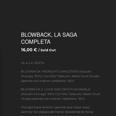
BLOWBACK, LA SAGA
COMPLETA
16,00
€
/ Sold Out
YA A LA VENTA
BLOWBACK: MIDNIGHT GANGSTERS (Atsushi
Muroga, 1990) Con Riki Takeuchi, Keishi Hunt (Audio
japonés con subs en castellano. 16:9)
BLOWBACK 2: LOVE AND DEATH IN MANILA
(Atsushi Muroga, 1991) Con Riki Takeuchi, Keishi Hunt
(Audio japonés con subs en castellano. 16:9)
Muroga fue el director japonés que mejor supo
asimilar los códigos del heroic bloodshed de Hong