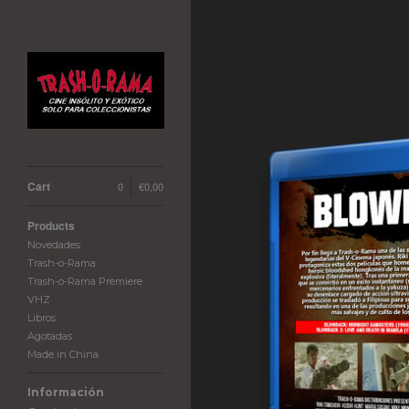
Cart
0
€
0,00
Products
Novedades
Trash-o-Rama
Trash-o-Rama Premiere
VHZ
Libros
Agotadas
Made in China
Información