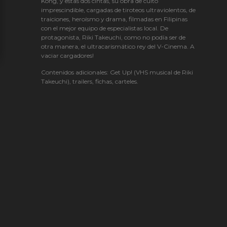
Kong, y estas dos cintas, su obra de culto
imprescindible, cargadas de tiroteos ultraviolentos, de
traiciones, heroísmo y drama, filmadas en Filipinas
con el mejor equipo de especialistas local. De
protagonista, Riki Takeuchi, como no podía ser de
otra manera, el ultracarismático rey del V-Cinema. A
vaciar cargadores!
Contenidos adicionales: Get Up! (VHS musical de Riki
Takeuchi), trailers, fichas, carteles.