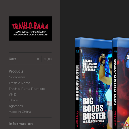
Cart
0
€
0,00
Products
Novedades
Trash-o-Rama
Trash-o-Rama Premiere
VHZ
Libros
Agotadas
Made in China
Información