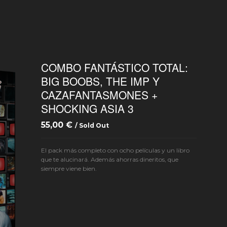
COMBO FANTÁSTICO TOTAL:
BIG BOOBS, THE IMP Y
CAZAFANTASMONES +
SHOCKING ASIA 3
55,00
€
/ Sold Out
El pack más completo con ocho películas y un libro
que te alucinará. Además ahorras dineritos, que
siempre viene bien.